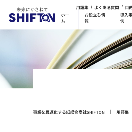
用語集
よくある質問
目
ホー
お役立ち情
導入
ム
報
例
事業を最適化する紙総合商社SHIFTON
用語集