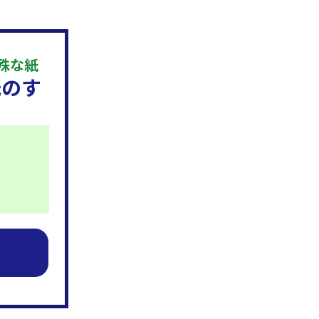
殊な紙
紙のす