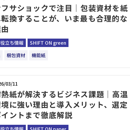
ナフサショックで注目｜包装資材を紙
へ転換することが、いま最も合理的な
理由
お役立ち情報
SHIFT ON green
紙
梱包資材
機能紙
26/03/11
耐熱紙が解決するビジネス課題｜高温
環境に強い理由と導入メリット、選定
ポイントまで徹底解説
お役立ち情報
SHIFT ON paper