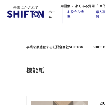
用語集
よくある質問
目
ホー
お役立ち情
導入
ム
報
例
事業を最適化する紙総合商社SHIFTON
SHIF
機能紙
20