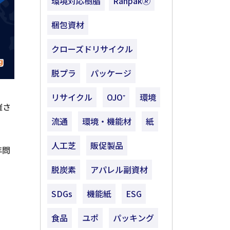
環境対応樹脂
Ranpak🄬
梱包資材
クローズドリサイクル
脱プラ
パッケージ
リサイクル
OJO⁺
環境
催さ
流通
環境・機能材
紙
人工芝
販促製品
年問
脱炭素
アパレル副資材
SDGs
機能紙
ESG
食品
ユポ
パッキング