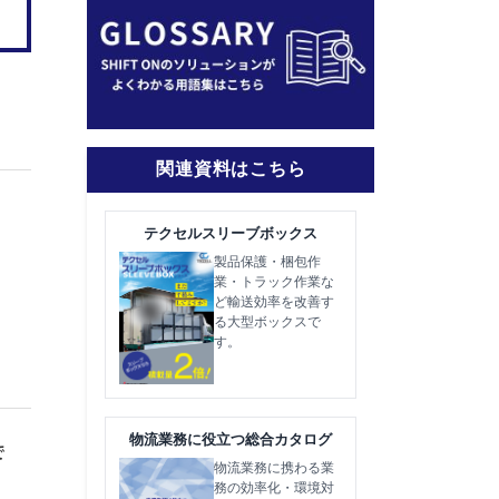
関連資料はこちら
テクセルスリーブボックス
製品保護・梱包作
業・トラック作業な
ど輸送効率を改善す
る大型ボックスで
す。
物流業務に役立つ総合カタログ
で
物流業務に携わる業
務の効率化・環境対