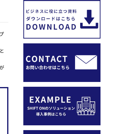
プ
と
が