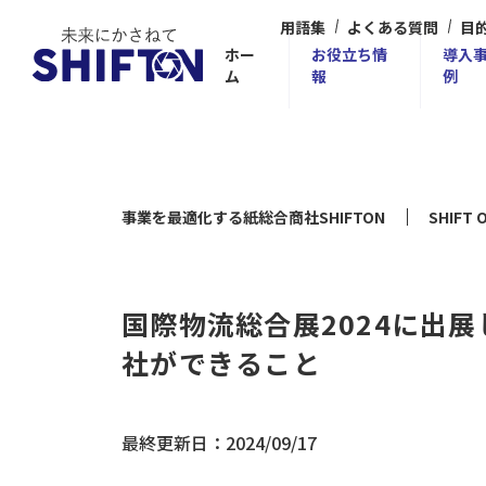
用語集
よくある質問
目
ホー
お役立ち情
導入
ム
報
例
事業を最適化する紙総合商社SHIFTON
SHIF
国際物流総合展2024に出
社ができること
最終更新日：2024/09/17